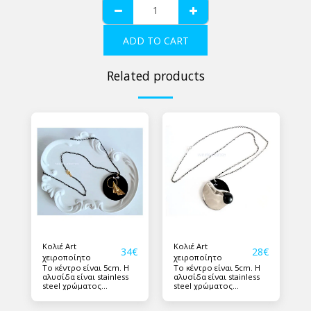
ADD TO CART
Related products
Κολιέ Art
Κολιέ Art
34
€
28
€
χειροποίητο
χειροποίητο
Το κέντρο είναι 5cm. Η
Το κέντρο είναι 5cm. Η
αλυσίδα είναι stainless
αλυσίδα είναι stainless
steel χρώματος
steel χρώματος
γραφίτης μαύρο
γραφίτης μαύρο.