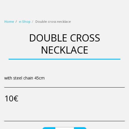
wbp (white blue pink)
Home
e-Shop
Double cross necklace
DOUBLE CROSS
NECKLACE
with steel chain 45cm
10
€