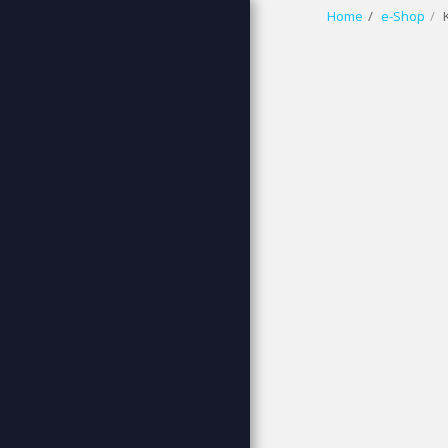
Home
e-Shop
wbp (white blue
pink)
HOME
WELCOME
ABOUT US
ΧΟΝΔΡΙΚΉ ΓΆΜΟΣ - ΒΆΠΤΙΣΗ
ΚΟΣΜΉΜΑΤΑ
VINTAGE ΚΟΣΜΉΜΑΤΑ
ΣΤΈΦΑΝΑ ΓΆΜΟΥ - ΝΥΦΙΚΆ
ΑΞΕΣΟΥΆΡ
ΠΑΙΔΙΚΆ ΑΞΕΣΟΥΆΡ
SCRAPBOOK DIY -
ΜΠΟΜΠΟΝΙΈΡΑ
ΣΑΠΟΥΝΆΚΙΑ ΓΛΥΚΕΡΊΝΗΣ
ΑΡΩΜΑΤΙΚΆ