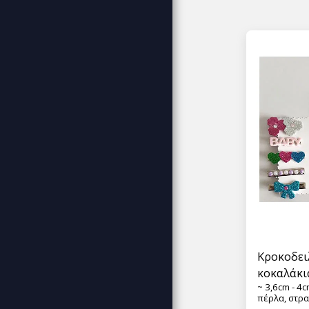
ΑΦΊΣΕΣ ΠΊΝΑΚΕΣ DECOR
MUSIC
ΕΠΙΚΟΙΝΩΝΊΑ
Κροκοδει
κοκαλάκι
~ 3,6cm - 4
πέρλα, στρα