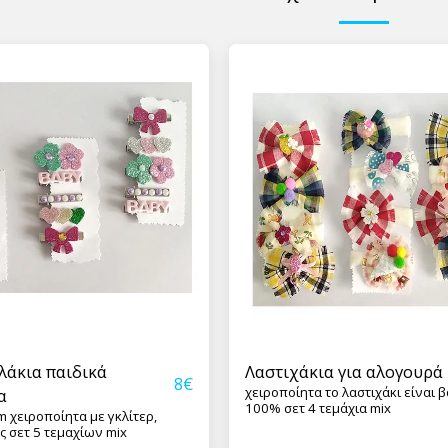
λάκια παιδικά
Λαστιχάκια για αλογουρά
8
€
χειροποίητα το λαστιχάκι είναι βαμβακερό
α
100% σετ 4 τεμάχια mix
cm χειροποίητα με γκλίτερ,
ς σετ 5 τεμαχίων mix