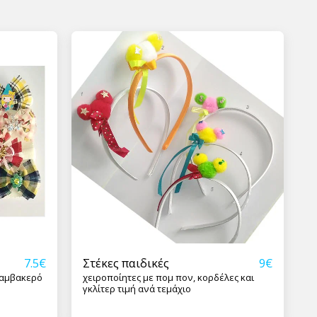
Στέκες παιδικές
7.5
€
9
€
χειροποίητες με πομ πον, κορδέλες και
γκλίτερ τιμή ανά τεμάχιο