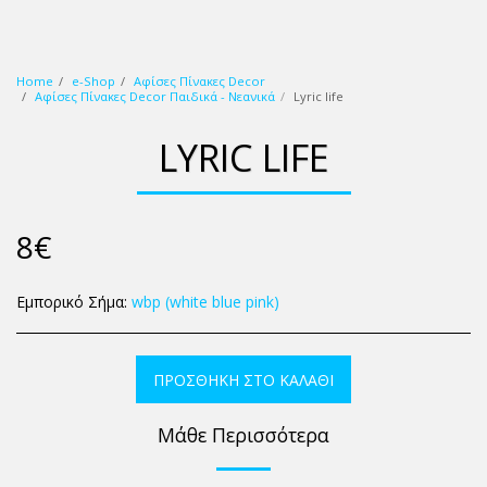
wbp (white blue pink)
Home
e-Shop
Αφίσες Πίνακες Decor
Αφίσες Πίνακες Decor Παιδικά - Νεανικά
Lyric life
LYRIC LIFE
8
€
Εμπορικό Σήμα:
wbp (white blue pink)
ΠΡΟΣΘΉΚΗ ΣΤΟ ΚΑΛΆΘΙ
Μάθε Περισσότερα