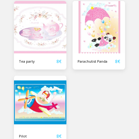
8
€
8
€
Tea party
Parachutist Panda
8
€
Pilot