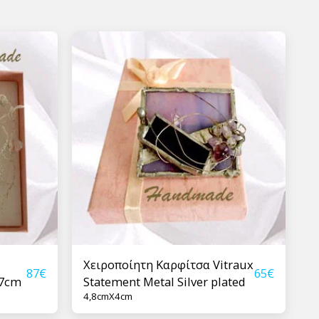
Χειροποίητη Καρφίτσα Vitraux
87
€
65
€
X7cm
Statement Metal Silver plated
4,8cmX4cm