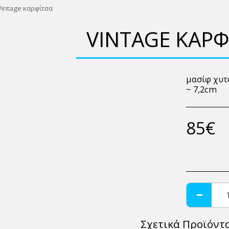
Vintage καρφίτσα
VINTAGE ΚΑΡΦ
μασίφ χυτό
~ 7,2cm
85
€
Σχετικά Προϊόντ