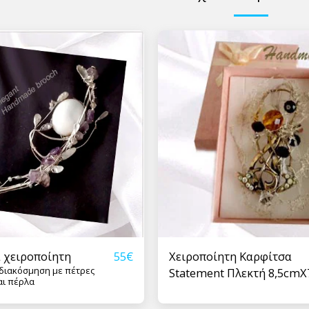
 χειροποίητη
Χειροποίητη Καρφίτσα
55
€
, διακόσμηση με πέτρες
Statement Πλεκτή 8,5cm
αι πέρλα