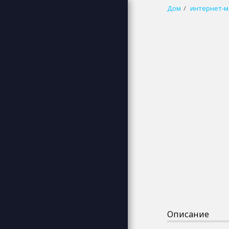
Дом
интернет-м
wbp (белый
голубой розовый)
ДОМ
ДОБРО ПОЖАЛОВАТЬ
О НАС
ОПТОВАЯ ПРОДАЖА СВАДЬБА
- КРЕЩЕНИЕ
ЮВЕЛИРНЫЕ ИЗДЕЛИЯ
ВИНТАЖНЫЕ УКРАШЕНИЯ
СВАДЕБНЫЕ КОРОНЫ -
СВАДЕБНЫЕ АКСЕССУАРЫ
ДЕТСКИЕ АКСЕССУАРЫ
АЛЬБОМ ДЛЯ ВЫРЕЗОК
СВОИМИ РУКАМИ - КОРОБКА
ДЛЯ ПОДАРКОВ
Описание
ГЛИЦЕРИНОВОЕ МЫЛО С