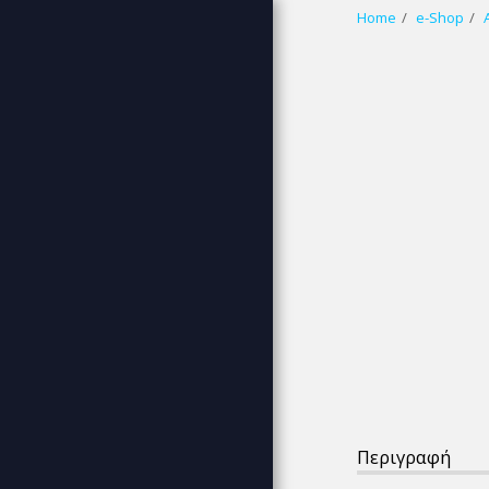
Home
e-Shop
wbp (white blue
pink)
HOME
WELCOME
ABOUT US
ΧΟΝΔΡΙΚΉ ΓΆΜΟΣ - ΒΆΠΤΙΣΗ
ΚΟΣΜΉΜΑΤΑ
VINTAGE ΚΟΣΜΉΜΑΤΑ
ΣΤΈΦΑΝΑ ΓΆΜΟΥ - ΝΥΦΙΚΆ
ΑΞΕΣΟΥΆΡ
ΠΑΙΔΙΚΆ ΑΞΕΣΟΥΆΡ
SCRAPBOOK DIY -
ΜΠΟΜΠΟΝΙΈΡΑ
ΣΑΠΟΥΝΆΚΙΑ ΓΛΥΚΕΡΊΝΗΣ
Περιγραφή
ΑΡΩΜΑΤΙΚΆ