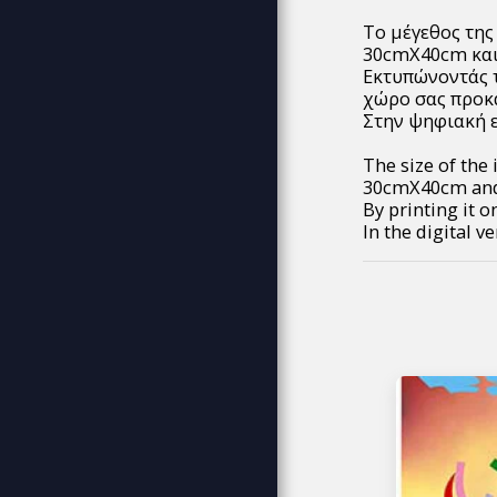
ΑΦΊΣΕΣ ΠΊΝΑΚΕΣ DECOR
Το μέγεθος της
MUSIC
30cmX40cm και
ΕΠΙΚΟΙΝΩΝΊΑ
Εκτυπώνοντάς τ
χώρο σας προκ
Στην ψηφιακή ε
The size of the
30cmX40cm and 
By printing it 
In the digital v