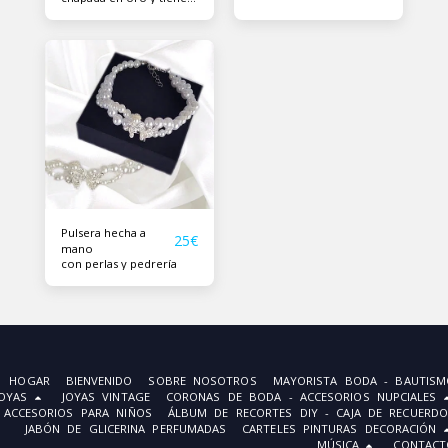
~1 cm de ancho.
Longitud de la pulsera
~21cm.
Pulsera hecha a
25
€
mano
con perlas y pedrería
HOGAR
BIENVENIDO
SOBRE NOSOTROS
MAYORISTA BODA - BAUTISM
JOYAS
JOYAS VINTAGE
CORONAS DE BODA - ACCESORIOS NUPCIALES
ACCESORIOS PARA NIÑOS
ÁLBUM DE RECORTES DIY - CAJA DE RECUERDO
JABÓN DE GLICERINA PERFUMADAS
CARTELES PINTURAS DECORACIÓN
MÚSICA
CONTACT