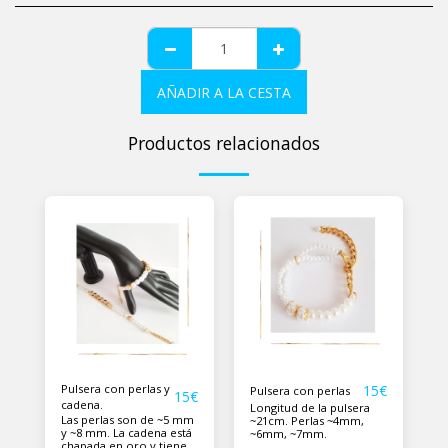
AÑADIR A LA CESTA
Productos relacionados
Pulsera con perlas y
15
€
Pulsera con perlas
15
€
cadena.
Longitud de la pulsera
Las perlas son de ~5 mm
~21cm. Perlas ~4mm,
y ~8 mm. La cadena está
~6mm, ~7mm.
chapada en oro y tiene