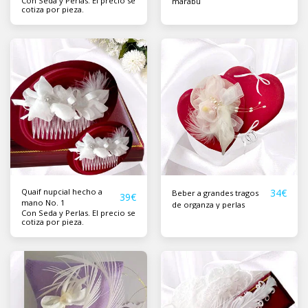
Con Seda y Perlas. El precio se
marabú
cotiza por pieza.
Quaif nupcial hecho a
34
€
Beber a grandes tragos
39
€
mano No. 1
de organza y perlas
Con Seda y Perlas. El precio se
cotiza por pieza.