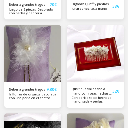
20
€
Organza Quaff y piedras
Beber a grandes tragos
38
€
lunares hechas a mano
Juego de 2 piezas. Decorado
con perlas y pedrería
9.80
€
Quaif nupcial hecho a
Beber a grandes tragos
32
€
mano con rosas hechas a
la flor es de organza decorada
Con perlas rosas hechas a
con una perla en el centro
mano
mano, seda y perlas.