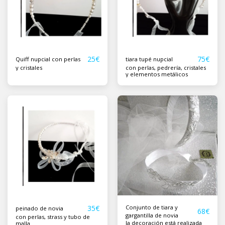
25
€
75
€
Quiff nupcial con perlas
tiara tupé nupcial
y cristales
con perlas, pedrería, cristales
y elementos metálicos
35
€
Conjunto de tiara y
peinado de novia
68
€
gargantilla de novia
con perlas, strass y tubo de
la decoración está realizada
malla