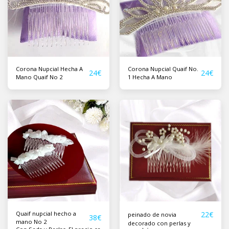
Corona Nupcial Hecha A
Corona Nupcial Quaif No.
24
€
24
€
Mano Quaif No 2
1 Hecha A Mano
Quaif nupcial hecho a
22
€
peinado de novia
38
€
mano No 2
decorado con perlas y