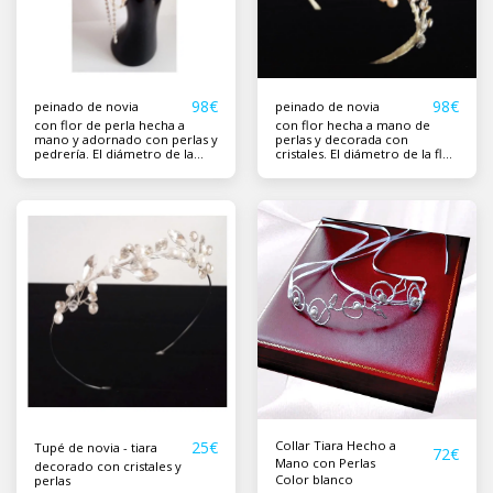
98
€
98
€
peinado de novia
peinado de novia
con flor de perla hecha a
con flor hecha a mano de
mano y adornado con perlas y
perlas y decorada con
pedrería. El diámetro de la
cristales. El diámetro de la flor
flor es de 6,5 cm y el color es
es de 6,5 cm y el color es
champán.
champán.
25
€
Collar Tiara Hecho a
Tupé de novia - tiara
72
€
Mano con Perlas
decorado con cristales y
Color blanco
perlas