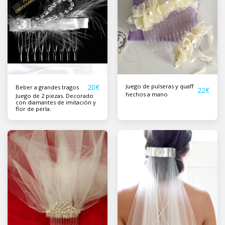
20
€
Juego de pulseras y quaff
Beber a grandes tragos
22
€
hechos a mano
Juego de 2 piezas. Decorado
con diamantes de imitación y
flor de perla.