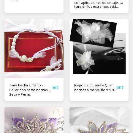
con aplicaciones de encaje. La
tiara en los extremos está
atada con un velo ~ 120cm X
105cm.
Tiara hecha a mano -
Juego de pulsera y Quaff
56
€
60
€
Collar con rosas hechas a
hechos a mano, flores 3D
Seda y Perlas
mano