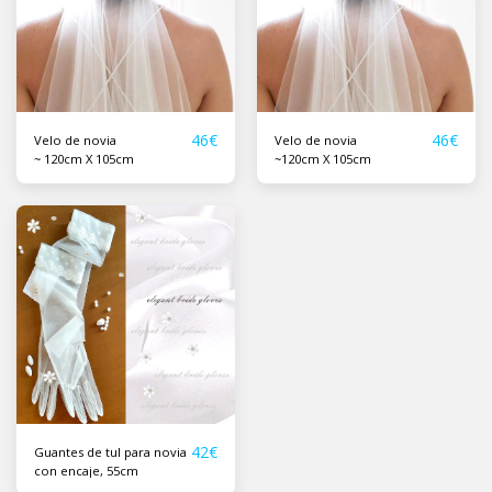
46
€
46
€
Velo de novia
Velo de novia
~ 120cm X 105cm
~120cm X 105cm
42
€
Guantes de tul para novia
con encaje, 55cm