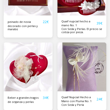
22
€
Quaif nupcial hecho a
peinado de novia
39
€
mano No. 1
decorado con perlas y
Con Seda y Perlas. El precio se
marabú
cotiza por pieza.
34
€
Quaif Nupcial Hecho a
Beber a grandes tragos
24
€
Mano con Pluma No. 1
de organza y perlas
Con Seda y Perla