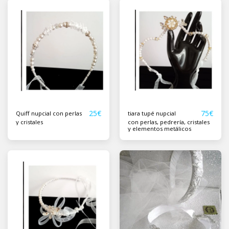
25
€
75
€
Quiff nupcial con perlas
tiara tupé nupcial
y cristales
con perlas, pedrería, cristales
y elementos metálicos