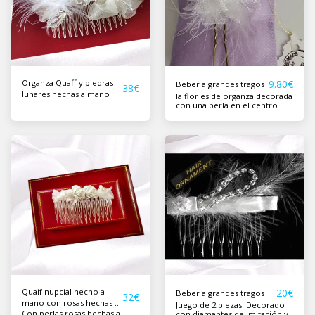
Organza Quaff y piedras
9.80
€
Beber a grandes tragos
38
€
lunares hechas a mano
la flor es de organza decorada
con una perla en el centro
Quaif nupcial hecho a
20
€
Beber a grandes tragos
32
€
mano con rosas hechas a
Juego de 2 piezas. Decorado
Con perlas rosas hechas a
mano
con diamantes de imitación y