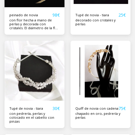
98
€
25
€
peinado de novia
Tupé de novia - tiara
con flor hecha a mano de
decorado con cristales y
perlas y decorada con
perlas
cristales. El diámetro de la flor
es de 6,5 cm y el color es
champán.
30
€
75
€
Tupé de novia - tiara
Quiff de novia con cadena
con pedrería, perlas y
chapado en oro, pedrería y
colocado en el cabello con
perlas
pinzas