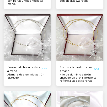
con perlas y rosas hechas a
con piedras swarovski
no. 1
mano.
Coronas de boda hechas
Coronas de boda hechas
65
€
65
€
a mano
a mano
Alambre de aluminio patrón
Hilo de aluminio patrón
plateado
chapado en oro El precio se
refiere a las dos coronas