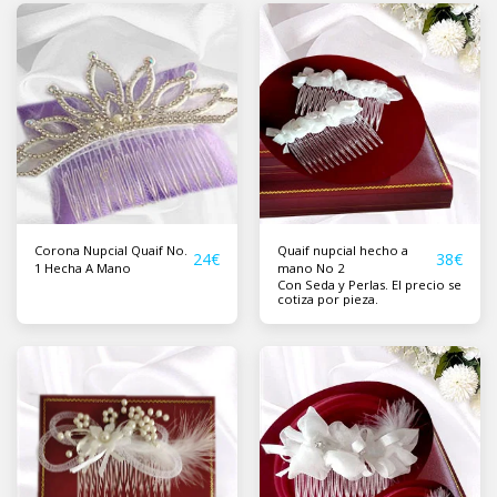
Corona Nupcial Quaif No.
Quaif nupcial hecho a
24
€
38
€
1 Hecha A Mano
mano No 2
Con Seda y Perlas. El precio se
cotiza por pieza.