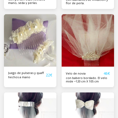
mano, seda y perlas.
flor de perla.
Juego de pulseras y quaff
46
€
Velo de novia
22
€
hechos a mano
con babero bordado. El velo
mide ~120 cm X 105 cm