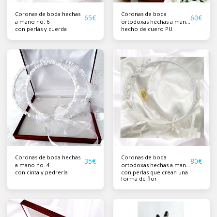
Coronas de boda hechas
Coronas de boda
65
€
60
€
a mano no. 6
ortodoxas hechas a mano
con perlas y cuerda
hecho de cuero PU
no. 5
Coronas de boda hechas
Coronas de boda
35
€
80
€
a mano no. 4
ortodoxas hechas a mano
con cinta y pedrería
con perlas que crean una
no. 2
forma de flor