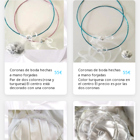
Coronas de boda hechas
Coronas de boda hechas
55
€
55
€
a mano forjadas
a mano forjadas
Par de dos colores (rosa y
Color turquesa con corona en
turquesa) El centro está
el centro El precio es por las
decorado con una corona
dos coronas