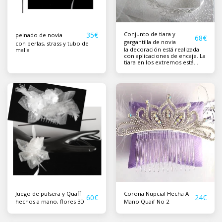
35
€
Conjunto de tiara y
peinado de novia
68
€
gargantilla de novia
con perlas, strass y tubo de
la decoración está realizada
malla
con aplicaciones de encaje. La
tiara en los extremos está
atada con un velo ~ 120cm X
105cm.
Juego de pulsera y Quaff
Corona Nupcial Hecha A
60
€
24
€
hechos a mano, flores 3D
Mano Quaif No 2