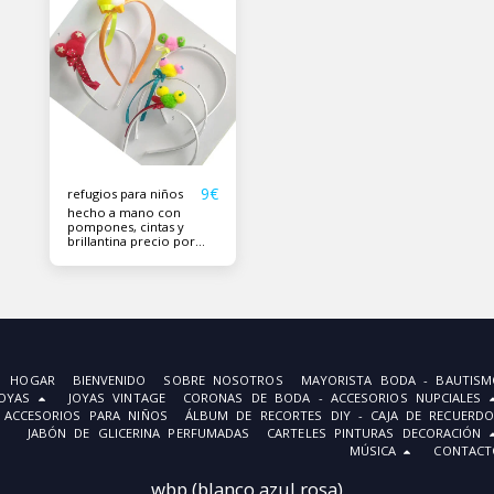
9
€
refugios para niños
hecho a mano con
pompones, cintas y
brillantina precio por
pieza
HOGAR
BIENVENIDO
SOBRE NOSOTROS
MAYORISTA BODA - BAUTISM
JOYAS
JOYAS VINTAGE
CORONAS DE BODA - ACCESORIOS NUPCIALES
ACCESORIOS PARA NIÑOS
ÁLBUM DE RECORTES DIY - CAJA DE RECUERDO
JABÓN DE GLICERINA PERFUMADAS
CARTELES PINTURAS DECORACIÓN
MÚSICA
CONTACT
wbp (blanco azul rosa)