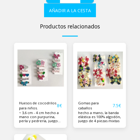
AÑADIR A LA CESTA
Productos relacionados
Huesos de cocodrilos
Gomas para
8
€
7.5
€
para niños.
caballos
~ 3,6 cm - 4 cm hecho a
hecho a mano, la banda
mano con purpurina,
elástica es 100% algodón,
perla y pedrería, juego
juego de 4 piezas mixtas
de 5 piezas mixtas