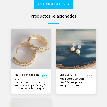
AÑADIR A LA CESTA
Productos relacionados
Anillos bañados en
Σκουλαρίκια
32
€
16
€
oro
καρφωτά από ασήμι
con un diseño en relieve
~6 - 6.5mm, μήκος
925 με μαργαριτάρια
en toda la superficie y 5
καρφιού ~1cm
circonitas talla marquesa
en el frente de cada
anillo. diámetro del
anillo 1,8 cm y espesor
0,45 cm