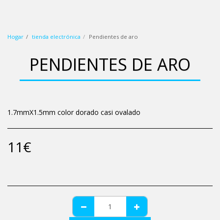
wbp (blanco azul rosa)
Hogar
tienda electrónica
Pendientes de aro
PENDIENTES DE ARO
1.7mmX1.5mm color dorado casi ovalado
11
€