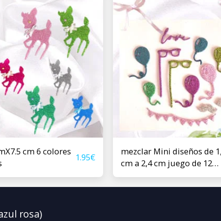
mX7.5 cm 6 colores
mezclar Mini diseños de 1
1.95
€
s
cm a 2,4 cm juego de 12
piezas mezclar varios col
HOGAR
B
azul rosa)
MAYORISTA