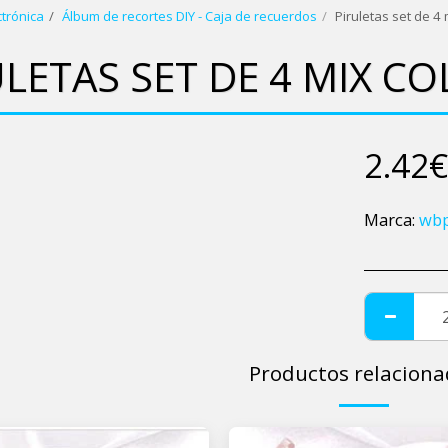
ctrónica
Álbum de recortes DIY - Caja de recuerdos
Piruletas set de 4
ULETAS SET DE 4 MIX C
2.42
€
Marca:
wbp
Productos relaciona