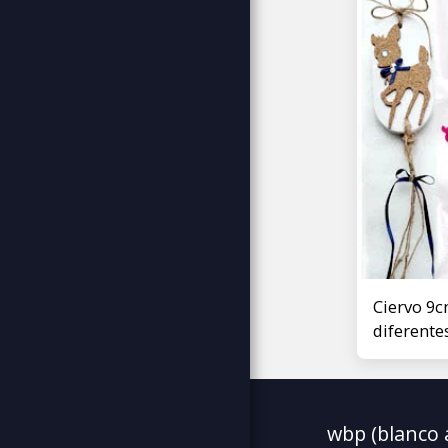
CARTELES PINTURAS
DECORACIÓN
MÚSICA
CONTACTO
Ciervo 9c
diferente
wbp (blanco 