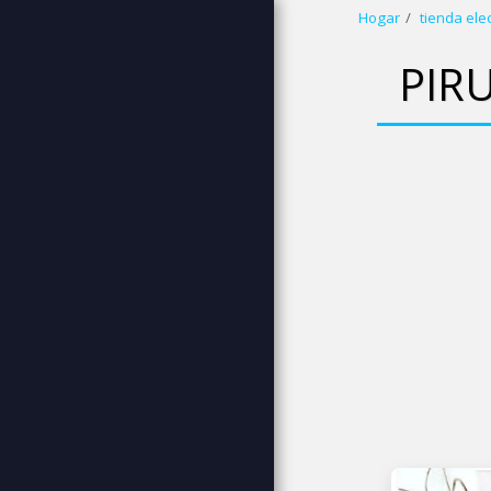
Hogar
tienda ele
wbp (blanco azul
PIR
rosa)
HOGAR
BIENVENIDO
SOBRE NOSOTROS
MAYORISTA BODA - BAUTISMO
JOYAS
JOYAS VINTAGE
CORONAS DE BODA -
ACCESORIOS NUPCIALES
ACCESORIOS PARA NIÑOS
ÁLBUM DE RECORTES DIY -
CAJA DE RECUERDOS
JABÓN DE GLICERINA
PERFUMADAS