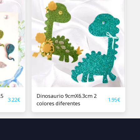
,5
Dinosaurio 9cmX6.3cm 2
3.22
€
1.95
€
colores diferentes
ores
IENVENIDO
SOBRE NOSOTROS
 BODA - BAUTISMO
JOYAS
JOYAS VINTAGE